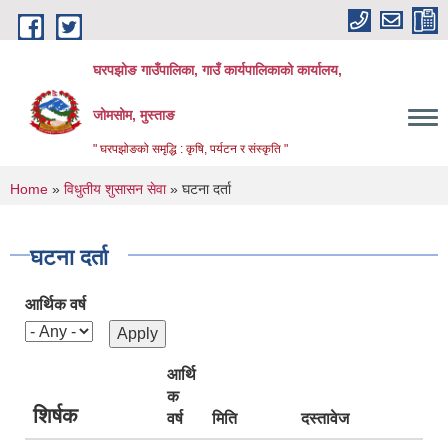
Skip to main content
घरपझोङ गाउँपालिका, गाउँ कार्यपालिकाको कार्यालय,
जोमसोम, मुस्ताङ
" घरपझोङको समृद्धि : कृषि, पर्यटन र संस्कृति "
You are here
Home
»
विधुतीय शुसासन सेवा
» घटना दर्ता
घटना दर्ता
आर्थिक वर्ष
आर्थि
क
शिर्षक
वर्ष
मिति
दस्तावेज