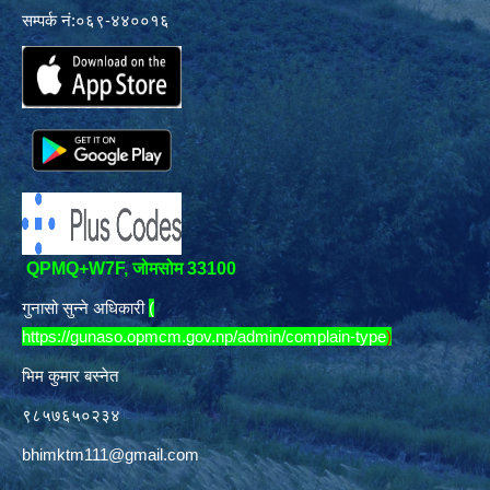
सम्पर्क नं:०६९-४४००१६
QPMQ+W7F, जोमसोम 33100
गुनासो सुन्ने अधिकारी
(
https://gunaso.opmcm.gov.np/admin/complain-type
)
भिम कुमार बस्नेत
९८५७६५०२३४
bhimktm111@gmail.com