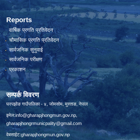
Reports
वार्षिक प्रगति प्रतिवेदन
चौमासिक प्रगति प्रतिवेदन
सार्वजनिक सुनुवाई
सार्वजनिक परीक्षण
प्रकाशन
सम्पर्क विवरण
घरपझोङ गाउँपालिका - ४, जोमसोम, मुस्ताङ, नेपाल
इमेल:
info@gharapjhongmun.gov.np
,
gharapjhongrmunicpality@gmail.com
वेबसाईट:gharapjhongmun.gov.np