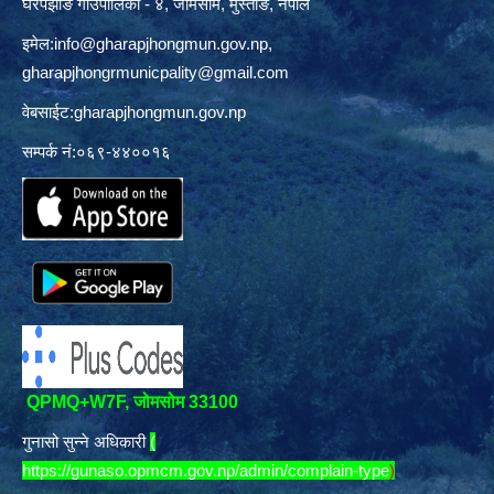
घरपझोङ गाउँपालिका - ४, जोमसोम, मुस्ताङ, नेपाल
इमेल:
info@gharapjhongmun.gov.np
,
gharapjhongrmunicpality@gmail.com
वेबसाईट:gharapjhongmun.gov.np
सम्पर्क नं:०६९-४४००१६
QPMQ+W7F, जोमसोम 33100
गुनासो सुन्ने अधिकारी
(
https://gunaso.opmcm.gov.np/admin/complain-type
)