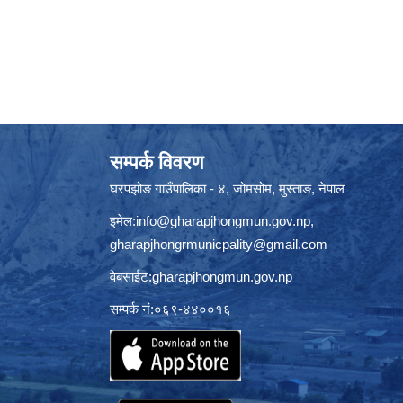
सम्पर्क विवरण
घरपझोङ गाउँपालिका - ४, जोमसोम, मुस्ताङ, नेपाल
इमेल:
info@gharapjhongmun.gov.np
,
gharapjhongrmunicpality@gmail.com
वेबसाईट:gharapjhongmun.gov.np
सम्पर्क नं:०६९-४४००१६