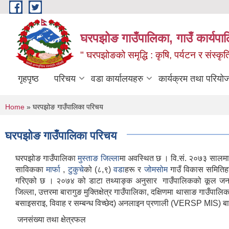
Skip to main content
घरपझोङ गाउँपालिका, गाउँ कार्यपा
" घरपझोङको समृद्धि : कृषि, पर्यटन र संस्कृत
गृहपृष्ठ
परिचय
वडा कार्यालयहरु
कार्यक्रम तथा परियो
You are here
Home
» घरपझोङ गाउँपालिका परिचय
घरपझोङ गाउँपालिका परिचय
घरपझोङ गाउँपालिका
मुस्ताङ जिल्ला
मा अवस्थित छ । वि.सं. २०७३ सालम
साविकका
मार्फा
,
टुकुचे
को (८,९)
वडा
हरू र
जोमसोम
गाउँ विकास समितिह
गरिएको छ । २०७४ को डाटा तथ्याङ्क अनुसार गाउँपालिकको कूल जनसङ्ख
जिल्ला, उत्तरमा बारागुङ मुक्तिक्षेत्र गाउँपालिका, दक्षिणमा थासाङ गाउँपालिक
बसाइसराइ, विवाह र सम्बन्ध विच्छेद) अनलाइन प्रणाली (VERSP MIS) बाट द
जनसंख्या तथा क्षेत्रफल