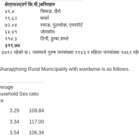
ार)
क्षेत्रफल(वर्ग कि.मी.)
बस्तिहरु
४९.४
चिमाङ, छैंरो
१९.६२
मार्फा
७२.०४
स्याङ, पुलचोक, एयरपोर्ट
६४.४१
जोमसोम
११४.३
ठिनी, ढुम्बा,सम्ले
३१९.७७
३७१२ रहेको छ। जसमध्ये पुरुष जनसंख्या १९४३ र महिला जनसंख्या १७६९ रह
arapjhong Rural Municipality with wardwise is as follows.
verage
usehold
Sex ratio
ze
3.29
109.84
3.34
117.00
3.54
106.34