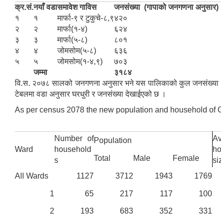
क्र.सं.
नयाँ वडा
समावेश गाविस
जनसंख्या (गापाको जनगणना अनुस
१
१
मार्फा-९ र टुकुचे-८,९
४२०
२
२
मार्फा(१-४)
६२४
३
३
मार्फा(५-८)
८०१
४
४
जोमसोम(५-८)
६३६
५
५
जोमसोम(१-४,९)
७०३
जम्मा
३१८४
वि.स. २०७८ सालको जनगणना अनुसार भने यस पालिकाको कुल जनसंख्या 
टेबलमा वडा अनुसार घरधुरी र जनसंख्या देखाईएको छ ।
As per census 2078 the new population and household of Gh
Number of
A
Population
Ward
household
ho
Total
Male
Female
s
si
All Wards
1127
3712
1943
1769
1
65
217
117
100
2
193
683
352
331