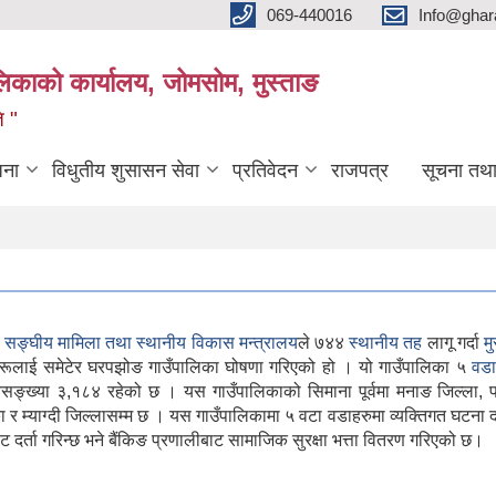
069-440016
Info@ghar
लिकाको कार्यालय, जोमसोम, मुस्ताङ
ि "
जना
विधुतीय शुसासन सेवा
प्रतिवेदन
राजपत्र
सूचना तथ
ा
सङ्घीय मामिला तथा स्थानीय विकास मन्त्रालय
ले ७४४
स्थानीय तह
लागू गर्दा
म
रूलाई समेटेर घरपझोङ गाउँपालिका घोषणा गरिएको हो । यो गाउँपालिका ५
वडा
्या ३,१८४ रहेको छ । यस गाउँपालिकाको सिमाना पूर्वमा मनाङ जिल्ला, पश
ा र म्याग्दी जिल्लासम्म छ । यस गाउँपालिकामा ५ वटा वडाहरुमा व्यक्तिगत घटना दर्ता
र्ता गरिन्छ भने बैंकिङ प्रणालीबाट सामाजिक सुरक्षा भत्ता वितरण गरिएको छ।