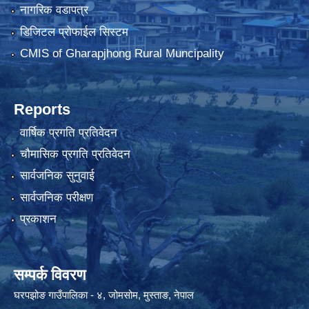
नागरिक वडापत्र
डिजिटल प्रोफाईल सिस्टम
CMIS of Gharapjhong Rural Muncipality
Reports
वार्षिक प्रगति प्रतिवेदन
चौमासिक प्रगति प्रतिवेदन
सार्वजनिक सुनुवाई
सार्वजनिक परीक्षण
प्रकाशन
सम्पर्क विवरण
घरपझोङ गाउँपालिका - ४, जोमसोम, मुस्ताङ, नेपाल