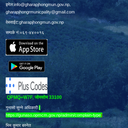
इमेल:
info@gharapjhongmun.gov.np
,
gharapjhongrmunicpality@gmail.com
वेबसाईट:gharapjhongmun.gov.np
सम्पर्क नं:०६९-४४००१६
QPMQ+W7F, जोमसोम 33100
गुनासो सुन्ने अधिकारी
(
https://gunaso.opmcm.gov.np/admin/complain-type
)
भिम कुमार बस्नेत