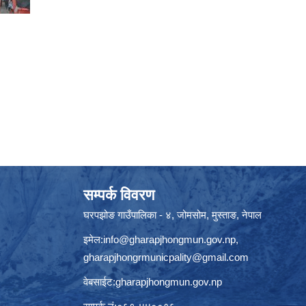
सम्पर्क विवरण
घरपझोङ गाउँपालिका - ४, जोमसोम, मुस्ताङ, नेपाल
इमेल:
info@gharapjhongmun.gov.np
,
gharapjhongrmunicpality@gmail.com
वेबसाईट:gharapjhongmun.gov.np