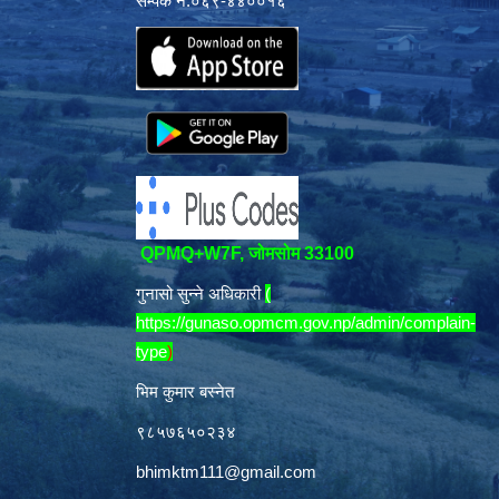
सम्पर्क नं:०६९-४४००१६
QPMQ+W7F, जोमसोम 33100
गुनासो सुन्ने अधिकारी
(
https://gunaso.opmcm.gov.np/admin/complain-
type
)
भिम कुमार बस्नेत
९८५७६५०२३४
bhimktm111@gmail.com