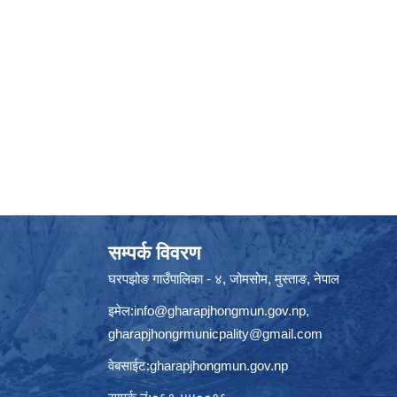
सम्पर्क विवरण
घरपझोङ गाउँपालिका - ४, जोमसोम, मुस्ताङ, नेपाल
इमेल:
info@gharapjhongmun.gov.np
,
gharapjhongrmunicpality@gmail.com
वेबसाईट:gharapjhongmun.gov.np