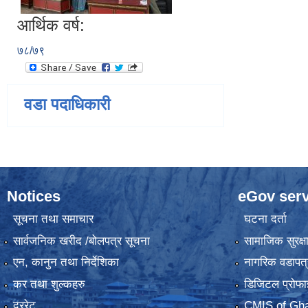
आर्थिक वर्ष:
७८/७९
वडा पदाधिकारी
Notices
eGov serv
सूचना तथा समाचार
घटना दर्ता
सार्वजनिक खरीद /बोलपत्र सूचना
सामाजिक सुरक्ष
एन, कानुन तथा निर्देशिका
नागरिक वडापत्
कर तथा शुल्कहरु
डिजिटल प्रोफा
दररेट
CMIS of Gha