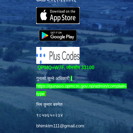
सम्पर्क नं:०६९-४४००१६
QPMQ+W7F, जोमसोम 33100
गुनासो सुन्ने अधिकारी
(
https://gunaso.opmcm.gov.np/admin/complain-
type
)
भिम कुमार बस्नेत
९८५७६५०२३४
bhimktm111@gmail.com