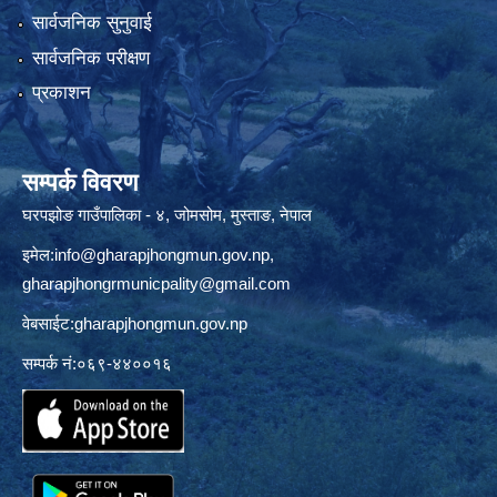
सार्वजनिक सुनुवाई
सार्वजनिक परीक्षण
प्रकाशन
सम्पर्क विवरण
घरपझोङ गाउँपालिका - ४, जोमसोम, मुस्ताङ, नेपाल
इमेल:
info@gharapjhongmun.gov.np
,
gharapjhongrmunicpality@gmail.com
वेबसाईट:gharapjhongmun.gov.np
सम्पर्क नं:०६९-४४००१६