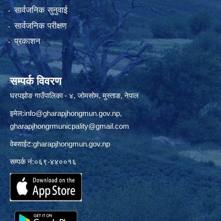
सार्वजनिक सुनुवाई
सार्वजनिक परीक्षण
प्रकाशन
सम्पर्क विवरण
घरपझोङ गाउँपालिका - ४, जोमसोम, मुस्ताङ, नेपाल
इमेल:
info@gharapjhongmun.gov.np
,
gharapjhongrmunicpality@gmail.com
वेबसाईट:gharapjhongmun.gov.np
सम्पर्क नं:०६९-४४००१६