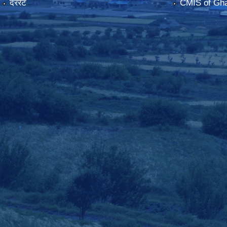
दररेट
CMIS of Gha