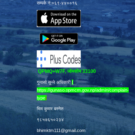
सम्पर्क नं:०६९-४४००१६
QPMQ+W7F, जोमसोम 33100
गुनासो सुन्ने अधिकारी
(
https://gunaso.opmcm.gov.np/admin/complain-
type
)
भिम कुमार बस्नेत
९८५७६५०२३४
bhimktm111@gmail.com