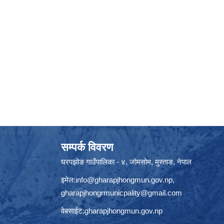
सम्पर्क विवरण
घरपझोङ गाउँपालिका - ४, जोमसोम, मुस्ताङ, नेपाल
इमेल:
info@gharapjhongmun.gov.np
,
gharapjhongrmunicpality@gmail.com
वेबसाईट:gharapjhongmun.gov.np