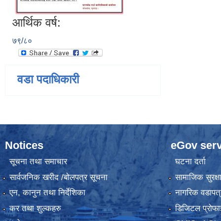
आर्थिक वर्ष:
७९/८०
वडा पदाधिकारी
Notices
eGov serv
सूचना तथा समाचार
घटना दर्ता
सार्वजनिक खरीद /बोलपत्र सूचना
सामाजिक सुरक्ष
एन, कानुन तथा निर्देशिका
नागरिक वडापत्
कर तथा शुल्कहरु
डिजिटल प्रोफा