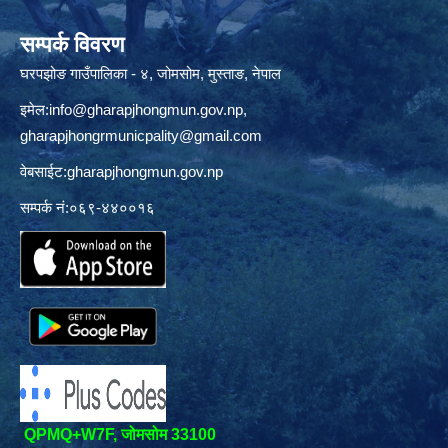
सम्पर्क विवरण
घरपझोङ गाउँपालिका - ४, जोमसोम, मुस्ताङ, नेपाल
इमेल:
info@gharapjhongmun.gov.np
,
gharapjhongrmunicpality@gmail.com
वेबसाईट:gharapjhongmun.gov.np
सम्पर्क नं:०६९-४४००१६
QPMQ+W7F, जोमसोम 33100