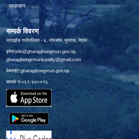
प्रकाशन
सम्पर्क विवरण
घरपझोङ गाउँपालिका - ४, जोमसोम, मुस्ताङ, नेपाल
इमेल:
info@gharapjhongmun.gov.np
,
gharapjhongrmunicpality@gmail.com
वेबसाईट:gharapjhongmun.gov.np
सम्पर्क नं:०६९-४४००१६