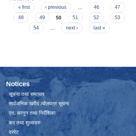
Pages
सम्बन्धी सूचना!
« first
‹ previous
…
46
47
48
49
50
51
52
53
54
…
next ›
last »
Notices
सूचना तथा समाचार
सार्वजनिक खरीद /बोलपत्र सूचना
एन, कानुन तथा निर्देशिका
कर तथा शुल्कहरु
दररेट