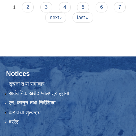
Pages
विवरण (पहिलो चरण)
1
2
3
4
5
6
7
next ›
last »
Notices
सूचना तथा समाचार
सार्वजनिक खरीद /बोलपत्र सूचना
एन, कानुन तथा निर्देशिका
कर तथा शुल्कहरु
दररेट