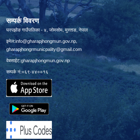
सम्पर्क विवरण
घरपझोङ गाउँपालिका - ४, जोमसोम, मुस्ताङ, नेपाल
इमेल:
info@gharapjhongmun.gov.np
,
gharapjhongrmunicpality@gmail.com
वेबसाईट:gharapjhongmun.gov.np
सम्पर्क नं:०६९-४४००१६