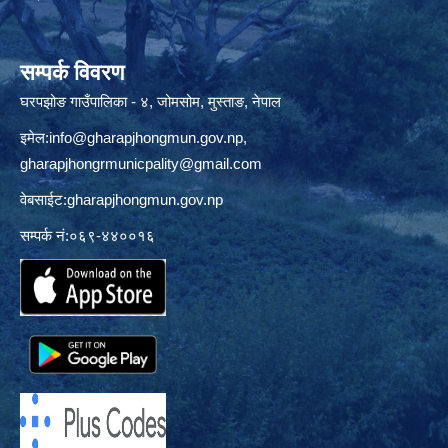
सम्पर्क विवरण
घरपझोङ गाउँपालिका - ४, जोमसोम, मुस्ताङ, नेपाल
इमेल:
info@gharapjhongmun.gov.np
,
gharapjhongrmunicpality@gmail.com
वेबसाईट:gharapjhongmun.gov.np
सम्पर्क नं:०६९-४४००१६