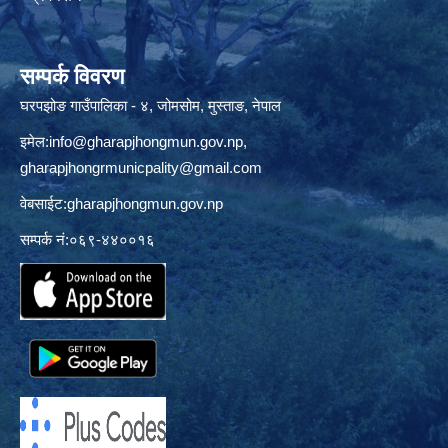
सम्पर्क विवरण
घरपझोङ गाउँपालिका - ४, जोमसोम, मुस्ताङ, नेपाल
इमेल:
info@gharapjhongmun.gov.np
,
gharapjhongrmunicpality@gmail.com
वेबसाईट:gharapjhongmun.gov.np
सम्पर्क नं:०६९-४४००१६