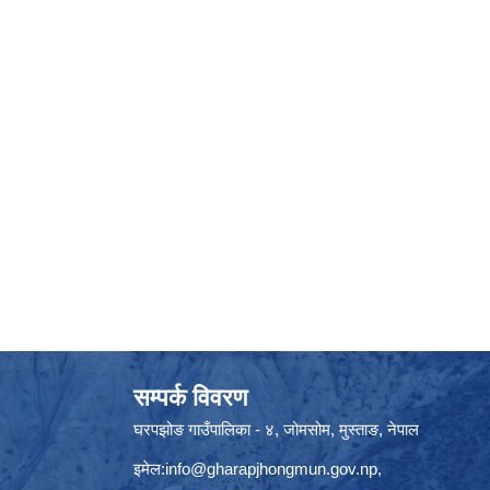
सम्पर्क विवरण
घरपझोङ गाउँपालिका - ४, जोमसोम, मुस्ताङ, नेपाल
इमेल:
info@gharapjhongmun.gov.np
,