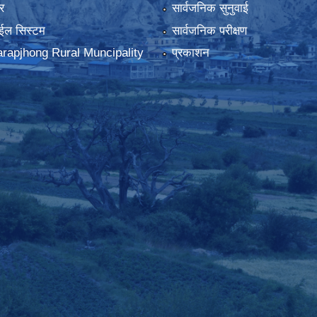
र
सार्वजनिक सुनुवाई
ईल सिस्टम
सार्वजनिक परीक्षण
rapjhong Rural Muncipality
प्रकाशन