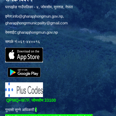
घरपझोङ गाउँपालिका - ४, जोमसोम, मुस्ताङ, नेपाल
इमेल:
info@gharapjhongmun.gov.np
,
gharapjhongrmunicpality@gmail.com
वेबसाईट:gharapjhongmun.gov.np
सम्पर्क नं:०६९-४४००१६
QPMQ+W7F, जोमसोम 33100
गुनासो सुन्ने अधिकारी
(