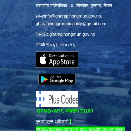
घरपझोङ गाउँपालिका - ४, जोमसोम, मुस्ताङ, नेपाल
इमेल:
info@gharapjhongmun.gov.np
,
gharapjhongrmunicpality@gmail.com
वेबसाईट:gharapjhongmun.gov.np
सम्पर्क नं:०६९-४४००१६
QPMQ+W7F, जोमसोम 33100
गुनासो सुन्ने अधिकारी
(
https://gunaso.opmcm.gov.np/admin/complain-