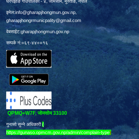
घरपझोङ गाउँपालिका - ४, जोमसोम, मुस्ताङ, नेपाल
इमेल:
info@gharapjhongmun.gov.np
,
gharapjhongrmunicpality@gmail.com
वेबसाईट:gharapjhongmun.gov.np
सम्पर्क नं:०६९-४४००१६
QPMQ+W7F, जोमसोम 33100
गुनासो सुन्ने अधिकारी
(
https://gunaso.opmcm.gov.np/admin/complain-type
)