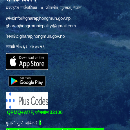
घरपझोङ गाउँपालिका - ४, जोमसोम, मुस्ताङ, नेपाल
इमेल:
info@gharapjhongmun.gov.np
,
gharapjhongrmunicpality@gmail.com
वेबसाईट:gharapjhongmun.gov.np
सम्पर्क नं:०६९-४४००१६
QPMQ+W7F, जोमसोम 33100
गुनासो सुन्ने अधिकारी
(