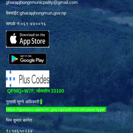
gharapjhongrmunicpality@gmail.com
वेबसाईट:gharapjhongmun.gov.np
सम्पर्क नं:०६९-४४००१६
QPMQ+W7F, जोमसोम 33100
गुनासो सुन्ने अधिकारी
(
https://gunaso.opmcm.gov.np/admin/complain-type
)
भिम कुमार बस्नेत
९८५७६५०२३४