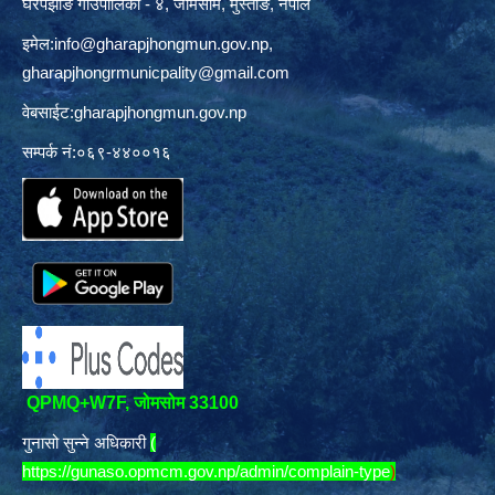
घरपझोङ गाउँपालिका - ४, जोमसोम, मुस्ताङ, नेपाल
इमेल:
info@gharapjhongmun.gov.np
,
gharapjhongrmunicpality@gmail.com
वेबसाईट:gharapjhongmun.gov.np
सम्पर्क नं:०६९-४४००१६
QPMQ+W7F, जोमसोम 33100
गुनासो सुन्ने अधिकारी
(
https://gunaso.opmcm.gov.np/admin/complain-type
)