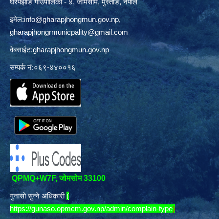
घरपझोङ गाउँपालिका - ४, जोमसोम, मुस्ताङ, नेपाल
इमेल:
info@gharapjhongmun.gov.np
,
gharapjhongrmunicpality@gmail.com
वेबसाईट:gharapjhongmun.gov.np
सम्पर्क नं:०६९-४४००१६
QPMQ+W7F, जोमसोम 33100
गुनासो सुन्ने अधिकारी
(
https://gunaso.opmcm.gov.np/admin/complain-type
)