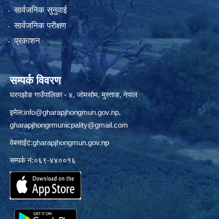
सार्वजनिक सुनुवाई
सार्वजनिक परीक्षण
प्रकाशन
सम्पर्क विवरण
घरपझोङ गाउँपालिका - ४, जोमसोम, मुस्ताङ, नेपाल
इमेल:
info@gharapjhongmun.gov.np
,
gharapjhongrmunicpality@gmail.com
वेबसाईट:gharapjhongmun.gov.np
सम्पर्क नं:०६९-४४००१६