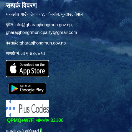
सम्पर्क विवरण
घरपझोङ गाउँपालिका - ४, जोमसोम, मुस्ताङ, नेपाल
इमेल:
info@gharapjhongmun.gov.np
,
gharapjhongrmunicpality@gmail.com
वेबसाईट:gharapjhongmun.gov.np
सम्पर्क नं:०६९-४४००१६
QPMQ+W7F, जोमसोम 33100
गुनासो सुन्ने अधिकारी
(