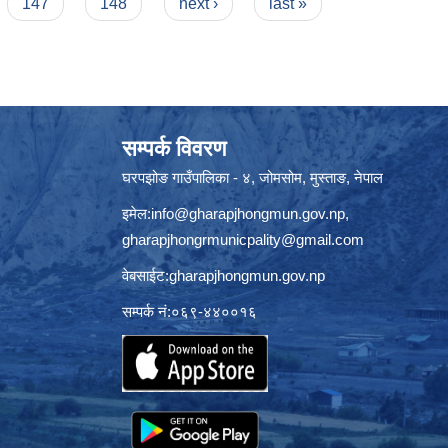
147
148
next ›
last »
सम्पर्क विवरण
घरपझोङ गाउँपालिका - ४, जोमसोम, मुस्ताङ, नेपाल
इमेल:
info@gharapjhongmun.gov.np
,
gharapjhongrmunicpality@gmail.com
वेबसाईट:gharapjhongmun.gov.np
सम्पर्क नं:०६९-४४००१६